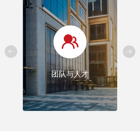
北京市建筑装饰优良工程
中国建筑工程装饰奖
团队与人才