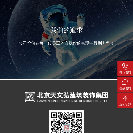
我们的追求
公司价值在每一位员工的自我价值实现中得到升华！
电话咨询
在线咨询
返回顶部