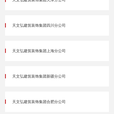
天文弘建筑装饰集团四川分公司
天文弘建筑装饰集团上海分公司
天文弘建筑装饰集团新疆分公司
天文弘建筑装饰集团合肥分公司