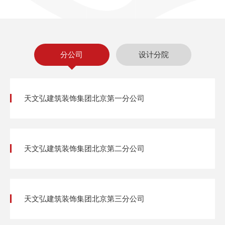
分公司
设计分院
天文弘建筑装饰集团北京第一分公司
天文弘建筑装饰集团北京第二分公司
天文弘建筑装饰集团北京第三分公司