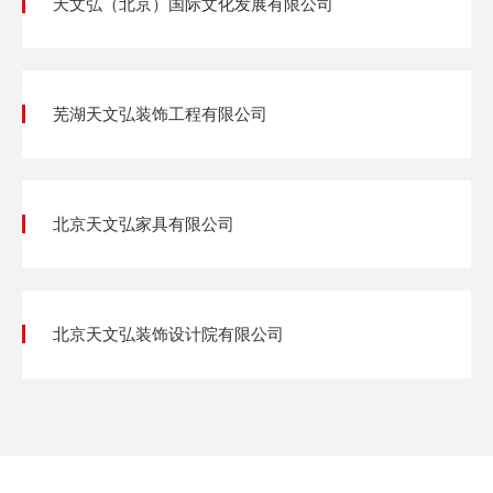
天文弘（北京）国际文化发展有限公司
芜湖天文弘装饰工程有限公司
北京天文弘家具有限公司
北京天文弘装饰设计院有限公司