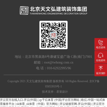
电话咨询
地址：北京市黑泉路8号康健宝盛广场 C座(南门)7001
在线咨询
邮箱：root@twhong.com.cn
电 话：010-62922995/96
返回顶部
Copyright 2021 天文弘建筑装饰集团 版权所有 All Rights Reserved.
京ICP备
05053919号-1
技术支持：
君策设计
开云官方在线入口-开云(中国)
|
qy千亿体育·(中国)平台官方网站
|
欧亿-中国一站式体
育服务平台
|
xk体育_xk体育（中国）官方网站
|
开云链接官网-开云(中国)
|
开云官方