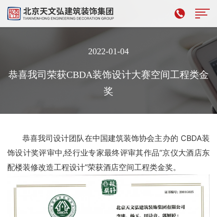
2022-01-04
恭喜我司荣获CBDA装饰设计大赛空间工程类金
奖
恭喜我司设计团队在中国建筑装饰协会主办的 CBDA装
饰设计奖评审中,经行业专家最终评审其作品“京仪大酒店东
配楼装修改造工程设计
”
荣获酒店空间工程类金奖。