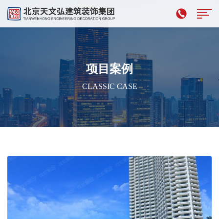
项目案例
CLASSIC CASE