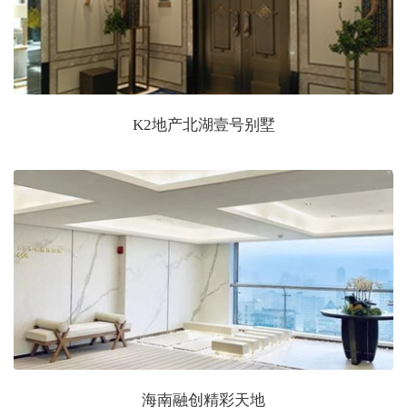
K2地产北湖壹号别墅
海南融创精彩天地