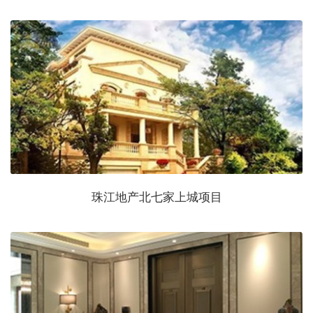
珠江地产北七家上城项目